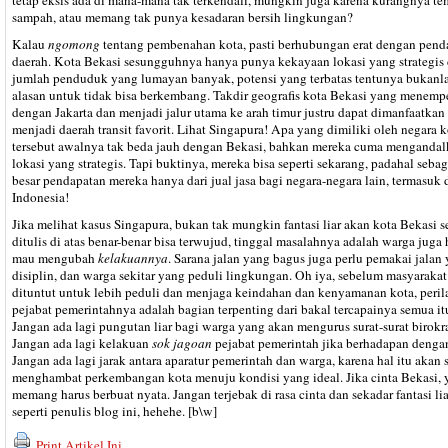
tetap eksis ada di mana-mana tak terkendali, mungkin juga karena kurangnya te
sampah, atau memang tak punya kesadaran bersih lingkungan?
Kalau
ngomong
tentang pembenahan kota, pasti berhubungan erat dengan pend
daerah. Kota Bekasi sesungguhnya hanya punya kekayaan lokasi yang strategis
jumlah penduduk yang lumayan banyak, potensi yang terbatas tentunya bukanl
alasan untuk tidak bisa berkembang. Takdir geografis kota Bekasi yang menemp
dengan Jakarta dan menjadi jalur utama ke arah timur justru dapat dimanfaatkan
menjadi daerah transit favorit. Lihat Singapura! Apa yang dimiliki oleh negara k
tersebut awalnya tak beda jauh dengan Bekasi, bahkan mereka cuma menganda
lokasi yang strategis. Tapi buktinya, mereka bisa seperti sekarang, padahal seba
besar pendapatan mereka hanya dari jual jasa bagi negara-negara lain, termasuk 
Indonesia!
Jika melihat kasus Singapura, bukan tak mungkin fantasi liar akan kota Bekasi s
ditulis di atas benar-benar bisa terwujud, tinggal masalahnya adalah warga juga 
mau mengubah
kelakuannya
. Sarana jalan yang bagus juga perlu pemakai jalan
disiplin, dan warga sekitar yang peduli lingkungan. Oh iya, sebelum masyarakat
dituntut untuk lebih peduli dan menjaga keindahan dan kenyamanan kota, peril
pejabat pemerintahnya adalah bagian terpenting dari bakal tercapainya semua it
Jangan ada lagi pungutan liar bagi warga yang akan mengurus surat-surat birokra
Jangan ada lagi kelakuan
sok jagoan
pejabat pemerintah jika berhadapan denga
Jangan ada lagi jarak antara aparatur pemerintah dan warga, karena hal itu akan 
menghambat perkembangan kota menuju kondisi yang ideal. Jika cinta Bekasi, 
memang harus berbuat nyata. Jangan terjebak di rasa cinta dan sekadar fantasi lia
seperti penulis blog ini, hehehe. [b\w]
Print Artikel Ini