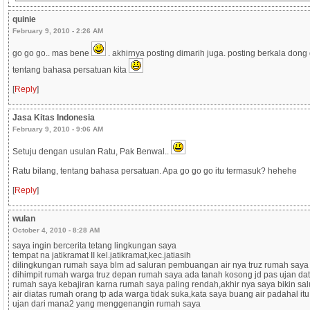
quinie
February 9, 2010 - 2:26 AM
go go go.. mas bene
. akhirnya posting dimarih juga. posting berkala dong 
tentang bahasa persatuan kita
[
Reply
]
Jasa Kitas Indonesia
February 9, 2010 - 9:06 AM
Setuju dengan usulan Ratu, Pak Benwal..
Ratu bilang, tentang bahasa persatuan. Apa go go go itu termasuk? hehehe
[
Reply
]
wulan
October 4, 2010 - 8:28 AM
saya ingin bercerita tetang lingkungan saya
tempat na jatikramat II kel.jatikramat,kec.jatiasih
dilingkungan rumah saya blm ad saluran pembuangan air nya truz rumah saya
dihimpit rumah warga truz depan rumah saya ada tanah kosong jd pas ujan da
rumah saya kebajiran karna rumah saya paling rendah,akhir nya saya bikin sa
air diatas rumah orang tp ada warga tidak suka,kata saya buang air padahal itu 
ujan dari mana2 yang menggenangin rumah saya