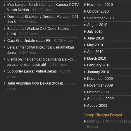
Membangun Sendiri Jaringan Kamera CCTV
November 2010
Murah Meriah
- 15,080 views
October 2010
Download Blackberry Desktop Manager 5.01
September 2010
dan 6
- 9,997 views
August 2010
Belajar dari Warkop DKI (Dono, Kasino,
July 2010
Indro)
- 7,472 views
June 2010
Cara Gila Update status FB
- 6,739 views
May 2010
Belajar mencintai lingkungan, selamatkan
April 2010
dunia
- 6,367 views
March 2010
Bisnis on line gampang gampang aja kok…
ga usah di dramatisir ah!
- 5,886 views
February 2010
Supporter Laskar Patriot Bekasi
- 5,378
January 2010
views
December 2009
Jalur Angkutan Kota Bekasi (Koasi)
- 5,028
November 2009
views
October 2009
September 2009
August 2009
Group Blogger Bekasi
Mailing List Komunitas Blo
Bekasi