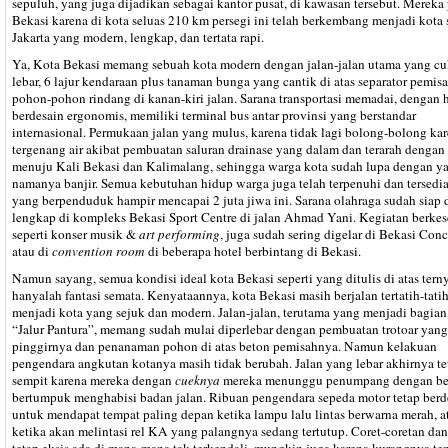
sepuluh, yang juga dijadikan sebagai kantor pusat, di kawasan tersebut. Mereka 
Bekasi karena di kota seluas 210 km persegi ini telah berkembang menjadi kota s
Jakarta yang modern, lengkap, dan tertata rapi.
Ya, Kota Bekasi memang sebuah kota modern dengan jalan-jalan utama yang c
lebar, 6 lajur kendaraan plus tanaman bunga yang cantik di atas separator pemis
pohon-pohon rindang di kanan-kiri jalan. Sarana transportasi memadai, dengan h
berdesain ergonomis, memiliki terminal bus antar provinsi yang berstandar
internasional. Permukaan jalan yang mulus, karena tidak lagi bolong-bolong ka
tergenang air akibat pembuatan saluran drainase yang dalam dan terarah dengan
menuju Kali Bekasi dan Kalimalang, sehingga warga kota sudah lupa dengan y
namanya banjir. Semua kebutuhan hidup warga juga telah terpenuhi dan tersedia
yang berpenduduk hampir mencapai 2 juta jiwa ini. Sarana olahraga sudah siap 
lengkap di kompleks Bekasi Sport Centre di jalan Ahmad Yani. Kegiatan berkes
seperti konser musik &
art performing
, juga sudah sering digelar di Bekasi Conc
atau di
convention room
di beberapa hotel berbintang di Bekasi.
Namun sayang, semua kondisi ideal kota Bekasi seperti yang ditulis di atas tern
hanyalah fantasi semata. Kenyataannya, kota Bekasi masih berjalan tertatih-tati
menjadi kota yang sejuk dan modern. Jalan-jalan, terutama yang menjadi bagian
“Jalur Pantura”, memang sudah mulai diperlebar dengan pembuatan trotoar yang 
pinggirnya dan penanaman pohon di atas beton pemisahnya. Namun kelakuan
pengendara angkutan kotanya masih tidak berubah. Jalan yang lebar akhirnya te
sempit karena mereka dengan
cueknya
mereka menunggu penumpang dengan be
bertumpuk menghabisi badan jalan. Ribuan pengendara sepeda motor tetap ber
untuk mendapat tempat paling depan ketika lampu lalu lintas berwarna merah, a
ketika akan melintasi rel KA yang palangnya sedang tertutup. Coret-coretan da