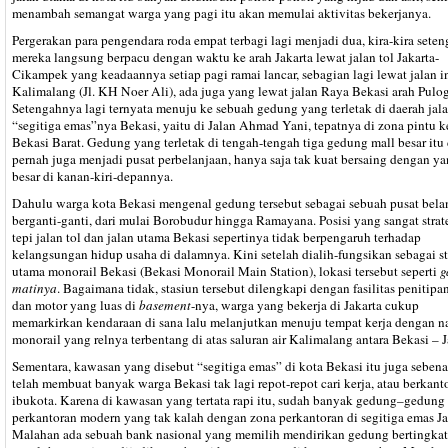
menambah semangat warga yang pagi itu akan memulai aktivitas bekerjanya.
Pergerakan para pengendara roda empat terbagi lagi menjadi dua, kira-kira seten
mereka langsung berpacu dengan waktu ke arah Jakarta lewat jalan tol Jakarta-
Cikampek yang keadaannya setiap pagi ramai lancar, sebagian lagi lewat jalan i
Kalimalang (Jl. KH Noer Ali), ada juga yang lewat jalan Raya Bekasi arah Pulo
Setengahnya lagi ternyata menuju ke sebuah gedung yang terletak di daerah jal
“segitiga emas”nya Bekasi, yaitu di Jalan Ahmad Yani, tepatnya di zona pintu ke
Bekasi Barat. Gedung yang terletak di tengah-tengah tiga gedung mall besar itu
pernah juga menjadi pusat perbelanjaan, hanya saja tak kuat bersaing dengan ya
besar di kanan-kiri-depannya.
Dahulu warga kota Bekasi mengenal gedung tersebut sebagai sebuah pusat bela
berganti-ganti, dari mulai Borobudur hingga Ramayana. Posisi yang sangat strate
tepi jalan tol dan jalan utama Bekasi sepertinya tidak berpengaruh terhadap
kelangsungan hidup usaha di dalamnya. Kini setelah dialih-fungsikan sebagai s
utama monorail Bekasi (Bekasi Monorail Main Station), lokasi tersebut seperti
g
matinya
. Bagaimana tidak, stasiun tersebut dilengkapi dengan fasilitas penitipa
dan motor yang luas di
basement
-nya, warga yang bekerja di Jakarta cukup
memarkirkan kendaraan di sana lalu melanjutkan menuju tempat kerja dengan n
monorail yang relnya terbentang di atas saluran air Kalimalang antara Bekasi – J
Sementara, kawasan yang disebut “segitiga emas” di kota Bekasi itu juga seben
telah membuat banyak warga Bekasi tak lagi repot-repot cari kerja, atau berkanto
ibukota. Karena di kawasan yang tertata rapi itu, sudah banyak gedung–gedung
perkantoran modern yang tak kalah dengan zona perkantoran di segitiga emas Ja
Malahan ada sebuah bank nasional yang memilih mendirikan gedung bertingkat