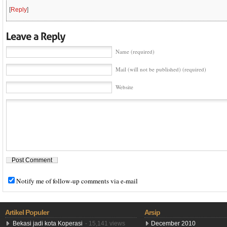
[
Reply
]
Name (required)
Mail (will not be published) (required)
Website
Notify me of follow-up comments via e-mail
Artikel Populer
Arsip
Bekasi jadi kota Koperasi
- 15,141 views
December 2010