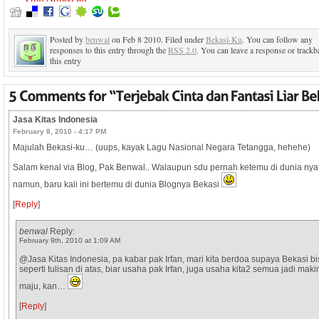
Posted by
benwal
on Feb 8 2010. Filed under
Bekasi-Ku
. You can follow any
responses to this entry through the
RSS 2.0
. You can leave a response or trackb
this entry
Jasa Kitas Indonesia
February 8, 2010 - 4:17 PM
Majulah Bekasi-ku… (uups, kayak Lagu Nasional Negara Tetangga, hehehe)
Salam kenal via Blog, Pak Benwal.. Walaupun sdu pernah ketemu di dunia nya
namun, baru kali ini bertemu di dunia Blognya Bekasi
[
Reply
]
benwal
Reply:
February 9th, 2010 at 1:09 AM
@Jasa Kitas Indonesia, pa kabar pak Irfan, mari kita berdoa supaya Bekasi bi
seperti tulisan di atas, biar usaha pak Irfan, juga usaha kita2 semua jadi maki
maju, kan…
[
Reply
]