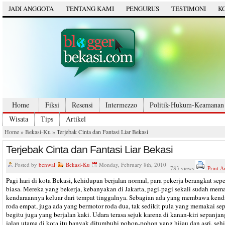
JADI ANGGOTA
TENTANG KAMI
PENGURUS
TESTIMONI
K
Home
Fiksi
Resensi
Intermezzo
Politik-Hukum-Keamanan
Wisata
Tips
Artikel
Home
»
Bekasi-Ku
» Terjebak Cinta dan Fantasi Liar Bekasi
Terjebak Cinta dan Fantasi Liar Bekasi
Posted by
benwal
Bekasi-Ku
Monday, February 8th, 2010
783 views
Print Ar
Pagi hari di kota Bekasi, kehidupan berjalan normal, para pekerja berangkat sepe
biasa. Mereka yang bekerja, kebanyakan di Jakarta, pagi-pagi sekali sudah mem
kendaraannya keluar dari tempat tinggalnya. Sebagian ada yang membawa kend
roda empat, juga ada yang bermotor roda dua, tak sedikit pula yang memakai se
begitu juga yang berjalan kaki. Udara terasa sejuk karena di kanan-kiri sepanjan
jalan utama di kota itu banyak ditumbuhi pohon-pohon yang hijau dan asri, seh