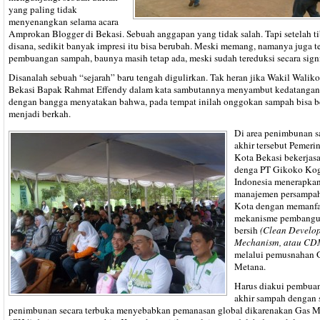
yang paling tidak
menyenangkan selama acara
Amprokan Blogger di Bekasi. Sebuah anggapan yang tidak salah. Tapi setelah t
disana, sedikit banyak impresi itu bisa berubah. Meski memang, namanya juga 
pembuangan sampah, baunya masih tetap ada, meski sudah tereduksi secara signi
Disanalah sebuah “sejarah” baru tengah digulirkan. Tak heran jika Wakil Waliko
Bekasi Bapak Rahmat Effendy dalam kata sambutannya menyambut kedatangan
dengan bangga menyatakan bahwa, pada tempat inilah onggokan sampah bisa 
menjadi berkah.
Di area penimbunan 
akhir tersebut Pemeri
Kota Bekasi bekerjas
denga PT Gikoko Ko
Indonesia menerapka
manajemen persampa
Kota dengan memanf
mekanisme pembang
bersih
(Clean Develo
Mechanism, atau CD
melalui pemusnahan 
Metana.
Harus diakui pembua
akhir sampah dengan 
penimbunan secara terbuka menyebabkan pemanasan global dikarenakan Gas M