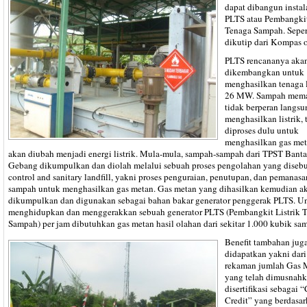
dapat dibangun instal
PLTS atau Pembangkit
Tenaga Sampah. Seper
dikutip dari Kompas o
PLTS rencananya aka
dikembangkan untuk
menghasilkan tenaga l
26 MW. Sampah mem
tidak berperan langsu
menghasilkan listrik, 
diproses dulu untuk
menghasilkan gas me
akan diubah menjadi energi listrik. Mula-mula, sampah-sampah dari TPST Banta
Gebang dikumpulkan dan diolah melalui sebuah proses pengolahan yang diseb
control and sanitary landfill, yakni proses penguraian, penutupan, dan pemanasa
sampah untuk menghasilkan gas metan. Gas metan yang dihasilkan kemudian a
dikumpulkan dan digunakan sebagai bahan bakar generator penggerak PLTS. U
menghidupkan dan menggerakkan sebuah generator PLTS (Pembangkit Listrik 
Sampah) per jam dibutuhkan gas metan hasil olahan dari sekitar 1.000 kubik sa
Benefit tambahan juga
didapatkan yakni dari
rekaman jumlah Gas 
yang telah dimusnahk
disertifikasi sebagai 
Credit” yang berdasa