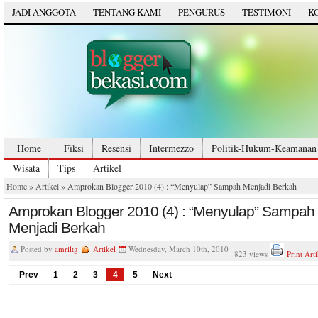
JADI ANGGOTA
TENTANG KAMI
PENGURUS
TESTIMONI
K
Home
Fiksi
Resensi
Intermezzo
Politik-Hukum-Keamanan
Wisata
Tips
Artikel
Home
»
Artikel
» Amprokan Blogger 2010 (4) : “Menyulap” Sampah Menjadi Berkah
Amprokan Blogger 2010 (4) : “Menyulap” Sampah
Menjadi Berkah
Posted by
amriltg
Artikel
Wednesday, March 10th, 2010
823 views
Print Arti
Prev
1
2
3
4
5
Next