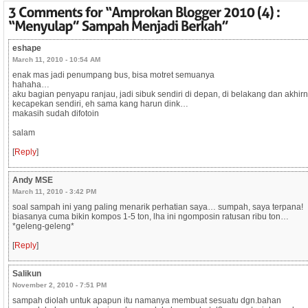
eshape
March 11, 2010 - 10:54 AM
enak mas jadi penumpang bus, bisa motret semuanya
hahaha…
aku bagian penyapu ranjau, jadi sibuk sendiri di depan, di belakang dan akhir
kecapekan sendiri, eh sama kang harun dink…
makasih sudah difotoin
salam
[
Reply
]
Andy MSE
March 11, 2010 - 3:42 PM
soal sampah ini yang paling menarik perhatian saya… sumpah, saya terpana!
biasanya cuma bikin kompos 1-5 ton, lha ini ngomposin ratusan ribu ton…
*geleng-geleng*
[
Reply
]
Salikun
November 2, 2010 - 7:51 PM
sampah diolah untuk apapun itu namanya membuat sesuatu dgn.bahan