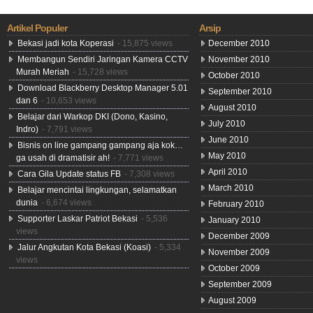
Artikel Populer
Arsip
Bekasi jadi kota Koperasi
- 15,875 views
December 2010
Membangun Sendiri Jaringan Kamera CCTV
November 2010
Murah Meriah
- 15,728 views
October 2010
Download Blackberry Desktop Manager 5.01
September 2010
dan 6
- 10,653 views
August 2010
Belajar dari Warkop DKI (Dono, Kasino,
July 2010
Indro)
- 7,791 views
June 2010
Bisnis on line gampang gampang aja kok…
May 2010
ga usah di dramatisir ah!
- 7,771 views
April 2010
Cara Gila Update status FB
- 7,308 views
March 2010
Belajar mencintai lingkungan, selamatkan
dunia
- 6,674 views
February 2010
Supporter Laskar Patriot Bekasi
- 5,536
January 2010
views
December 2009
Jalur Angkutan Kota Bekasi (Koasi)
- 5,334
November 2009
views
October 2009
September 2009
August 2009