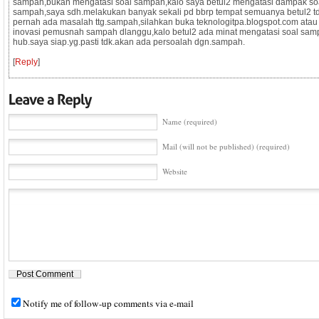
sampah,bukan mengatasi soal sampah,kalo saya betul2 mengatasi dampak so
sampah,saya sdh.melakukan banyak sekali pd bbrp tempat semuanya betul2 t
pernah ada masalah ttg.sampah,silahkan buka teknologitpa.blogspot.com atau
inovasi pemusnah sampah dlanggu,kalo betul2 ada minat mengatasi soal sa
hub.saya siap.yg.pasti tdk.akan ada persoalah dgn.sampah.
[
Reply
]
Name (required)
Mail (will not be published) (required)
Website
Notify me of follow-up comments via e-mail