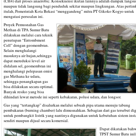
(CH4) dari proses anaerobic. Konsekuensi ikutan lainnya adalah dampak langs
maupun tidak langsung bagi penduduk sekitar maupun lingkungan. Atas perti
itulah, Pemerintah Kota Bekasi “menggandeng” mitra PT Gikoko Kogyo untuk
mengatasi persoalan ini.
Proyek Pemusnahan Gas
Methan di TPA Sumur Batu
dilakukan melalui cara teknik
penutupan “Entombment
Cell” dengan geomembran.
Selain menghalangi
masuknya air hujan,sehingga
dapat mereduksi level air
didalam sel, geomembran ini
menghalangi pelepasan emisi
gas Methana ke udara,
sehingga penangkapan gas
bisa dilakukan secara optimal.
Banyak resiko yang bisa
dihindari lewat metode ini seperti kebakaran, polusi udara, dan longsor.
Gas yang “tertangkap” disalurkan melalui sebuah pipa utama menuju tabung
pembakaran (burning chamber) lalu dimusnahkan. Sebagian dari gas tersebut d
untuk pembangkit listrik yang nantinya digunakan untuk kebutuhan sistem insta
sendiri maupun dijual secara komersial.
Dapat dikatakan bahw
TPST Sumur Batu inil