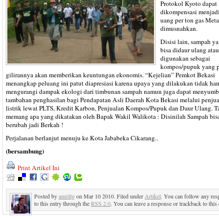
Protokol Kyoto dapat
dikompensasi menjad
uang per ton gas Met
dimusnahkan.
Disisi lain, sampah y
bisa didaur ulang atau
digunakan sebagai
kompos/pupuk yang 
gilirannya akan memberikan keuntungan ekonomis. “Kejelian” Pemkot Bekasi
menangkap peluang ini patut diapresiasi karena upaya yang dilakukan tidak ha
mengurangi dampak ekologi dari timbunan sampah namun juga dapat menyum
tambahan penghasilan bagi Pendapatan Asli Daerah Kota Bekasi melalui penju
listrik lewat PLTS, Kredit Karbon, Penjualan Kompos/Pupuk dan Daur Ulang. T
memang apa yang dikatakan oleh Bapak Wakil Walikota : Disinilah Sampah bis
berubah jadi Berkah !
Perjalanan berlanjut menuju ke Kota Jababeka Cikarang..
(bersambung)
Print Artikel Ini
Posted by
amriltg
on Mar 10 2010. Filed under
Artikel
. You can follow any re
to this entry through the
RSS 2.0
. You can leave a response or trackback to this 