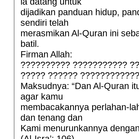
ia datang untuk
dijadikan panduan hidup, pand
sendiri telah
merasmikan Al-Quran ini seba
batil.
Firman Allah:
?????????? ??????????? ?
????? ?????? ????????????
Maksudnya: “Dan Al-Quran itu
agar kamu
membacakannya perlahan-la
dan tenang dan
Kami menurunkannya dengan 
(Al-Isra’: 106)