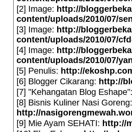
[2] Image:
http://bloggerbek
content/uploads/2010/07/se
[3] Image:
http://bloggerbek
content/uploads/2010/07/cf
[4] Image:
http://bloggerbek
content/uploads/2010/07/ya
[5] Penulis:
http://ekoshp.co
[6] Blogger Cikarang:
http://
[7] "Kehangatan Blog Eshape"
[8] Bisnis Kuliner Nasi Goreng
http://nasigorengmewah.wo
[9] Mie Ayam SEHATI:
http://