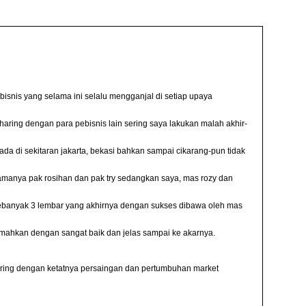
isnis yang selama ini selalu mengganjal di setiap upaya
aring dengan para pebisnis lain sering saya lakukan malah akhir-
 di sekitaran jakarta, bekasi bahkan sampai cikarang-pun tidak
utamanya pak rosihan dan pak try sedangkan saya, mas rozy dan
ya sebanyak 3 lembar yang akhirnya dengan sukses dibawa oleh mas
emahkan dengan sangat baik dan jelas sampai ke akarnya.
ring dengan ketatnya persaingan dan pertumbuhan market