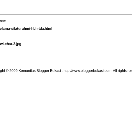
.com
selama-silaturahmi-hbh-tda.html
wi-chat-2.jpg
ght © 2009 Komunitas Blogger Bekasi : http://www.bloggerbekasi.com. All rights re