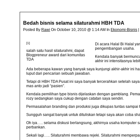
Bedah bisnis selama silaturahmi HBH TDA
Posted By
Rawi
On October 10, 2010 @ 1:14 AM In
Ekonomi-Bisnis
[1]
Di acara Halal Bi Halal y
pengembangan usaha.
salah satu hasil silaturahmi, dapat
Blogpreneur award dari komunitas
Kendala banyak bermuncula
TDA
akhir ini intensitasnya le
Ada beberapa kawan yang banyak saya kunjungi akhir-akhir ini 
luput dari pencarian sebuah jawaban.
Tetapi di HBH TDA Pusat ini saya banyak tercerahkan setelah saya
mas anto jadi “pasien”.
Kendala pemilihan type bisnis dijelaskan dengan gamblang. Pemasa
rozy sedangkan saya cukup dengan catatan saya sendiri.
Permasalahan branding dan produksi juga dikupas tuntas sampai h
Sungguh sangat banyak untuk dituliskan tetapi saya akan coba sha
Oh iya….. selama diskusi berlangsung, akhirnya usaha komputer
perbankan.
Sekali lagi….. Silaturahmi membawa rejeki. Silaturahmi memperpa