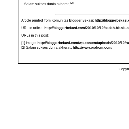
[2]
Salam sukses dunia akherat,
Article printed from Komunitas Blogger Bekasi:
http://bloggerbekasi
URL to article:
http://bloggerbekasi.com/2010/10/10/bedah-bisnis-
URLs in this post:
[1] Image:
http://bloggerbekasi.com/wp-content/uploads/2010/10/ra
[2] Salam sukses dunia akherat,:
http://www.prakom.com/
Copyri