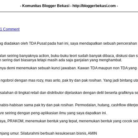
- Komunitas Blogger Bekasi -
http://bloggerbekasi.com
-
|
1 Comment
ang diadakan oleh TDA Pusat pada hari ini, saya mendapatkan sebuah pencerahan b
n seiring banyaknya action, buku-buku teori sudah banyak dibaca, diskusi dan sh
bih sering dari biasanya tetapi masih ada saja ganjalan yang menghambat.
hanya demi menemukan sebuah kunci jawaban. Kawan TDA maupun non TDA yang ada
 ngobrol dengan mas rozy, mas anto, pak try dan pak rosihan. Yang jadi bintang 
lahan di tingkat retail dan distributor dijelaskan dengan detil beserta grafikn
abis-habisan sama pak try dan pak rosihan. Permodalan, hutang, cashflow diterj
re seiring dengan peng-aplikasian ilmu yang saya dapatkan ini.
 saya, PRAKOM, menemukan bentuk yang tepat, menemukan bentuk yang cocok sei
njang umur. Silaturahmi berbuah kesuksesan bisnis, AMIN