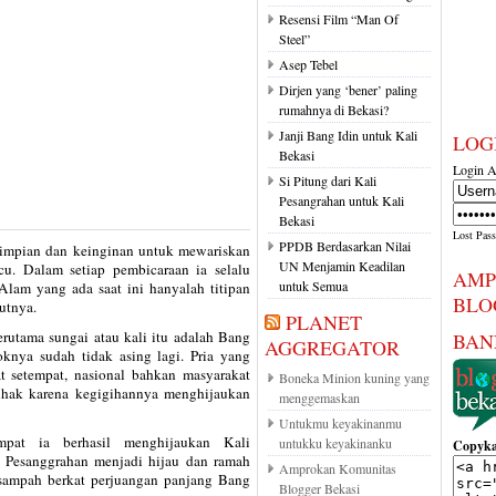
Resensi Film “Man Of
Steel”
Asep Tebel
Dirjen yang ‘bener’ paling
rumahnya di Bekasi?
Janji Bang Idin untuk Kali
LOG
Bekasi
Login A
Si Pitung dari Kali
Pesangrahan untuk Kali
Bekasi
Lost Pas
PPDB Berdasarkan Nilai
 impian dan keinginan untuk mewariskan
UN Menjamin Keadilan
u. Dalam setiap pembicaraan ia selalu
AMP
untuk Semua
Alam yang ada saat ini hanyalah titipan
BLO
utnya.
PLANET
erutama sungai atau kali itu adalah Bang
BAN
AGGREGATOR
oknya sudah tidak asing lagi. Pria yang
 setempat, nasional bahkan masyarakat
Boneka Minion kuning yang
 pihak karena kegigihannya menghijaukan
menggemaskan
Untukmu keyakinanmu
pat ia berhasil menghijaukan Kali
untukku keyakinanku
Copyka
i Pesanggrahan menjadi hijau dan ramah
Amprokan Komunitas
i sampah berkat perjuangan panjang Bang
Blogger Bekasi