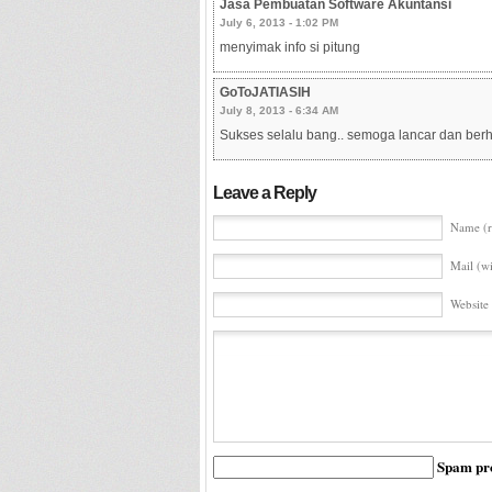
Jasa Pembuatan Software Akuntansi
July 6, 2013 - 1:02 PM
menyimak info si pitung
GoToJATIASIH
July 8, 2013 - 6:34 AM
Sukses selalu bang.. semoga lancar dan berh
Leave a Reply
Name (r
Mail (wi
Website
Spam pro