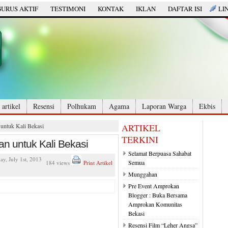
URUS AKTIF
TESTIMONI
KONTAK
IKLAN
DAFTAR ISI
LI
artikel
Resensi
Polhukam
Agama
Laporan Warga
Ekbis
 untuk Kali Bekasi
ARTIKEL
TERKINI
an untuk Kali Bekasi
Selamat Berpuasa Sahabat
y, July 1st, 2013
Semua
184 views
Print Artikel
Munggahan
Pre Event Amprokan
Blogger : Buka Bersama
Amprokan Komunitas
Bekasi
Resensi Film “Leher Angsa”