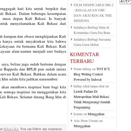
FILM DESPICABLE ME-2
ggugah hati kita untuk berpikir dan
: KEGALAUAN GRU
ali Bekasi. Dalam beberapa kesempatan
DAN AKSI KOCAK THE
g masa depan Kali Bekasi. Ia banyak
MINIONS
ntuk menyelamatkan Kali Bekasi dari
Indahnya Berbagi Ilmu di
Komunitas Guru Era Baru
h harapan dan obsesi menghijaukan Kali
Indahnya Berbagi bersama
han hanya untuk meyakinkan kita bahwa
Guru-Guru Hebat
Kekayaan itu bernama Kali Bekasi. Kali
kayaan alam namun menjadi aset budaya
KOMENTAR
TERBARU
n saya, beliau juga sudah bertemu dengan
an Bappeda dan BPLH pun sudah intens
Pulau tidung on
TOT ICT,
nservasi Kali Bekasi. Bahkan dalam acara
Blog Writing Contest
Idin selalu kita jadikan narasumber.
Powered by Indosat
hidup sehat tanpa obat on
 akan membawa inspirasi baru bagi kita
Listrik Padam Di
n semoga inspirasi itu menggerakan kita
ali Bekasi. Selamat datang Bang Idin di
Metropolitan Mall Bekasi
Tidak Mengurangi Jumlah
Pengunjung
komar on
Munggahan
Aris Heru Utomo on
Munggahan
der
Bekasi-Ku
. You can follow any responses