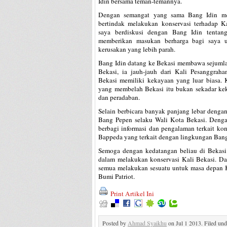
Idin bersama teman-temannya.
Dengan semangat yang sama Bang Idin men
bertindak melakukan konservasi terhadap K
saya berdiskusi dengan Bang Idin tentan
memberikan masukan berharga bagi saya u
kerusakan yang lebih parah.
Bang Idin datang ke Bekasi membawa sejumla
Bekasi, ia jauh-jauh dari Kali Pesanggra
Bekasi memiliki kekayaan yang luar biasa. 
yang membelah Bekasi itu bukan sekadar ke
dan peradaban.
Selain berbicara banyak panjang lebar denga
Bang Pepen selaku Wali Kota Bekasi. Deng
berbagi informasi dan pengalaman terkait ko
Bappeda yang terkait dengan lingkungan Bang 
Semoga dengan kedatangan beliau di Bekasi
dalam melakukan konservasi Kali Bekasi. Da
semua melakukan sesuatu untuk masa depan K
Bumi Patriot.
Print Artikel Ini
Posted by
Ahmad Syaikhu
on Jul 1 2013. Filed un