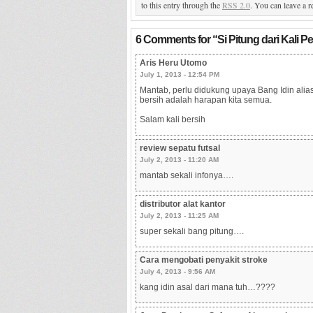
to this entry through the
RSS 2.0
. You can leave a r
6 Comments for
“Si Pitung dari Kali 
Aris Heru Utomo
July 1, 2013 - 12:54 PM
Mantab, perlu didukung upaya Bang Idin alias 
bersih adalah harapan kita semua.
Salam kali bersih
review sepatu futsal
July 2, 2013 - 11:20 AM
mantab sekali infonya….
distributor alat kantor
July 2, 2013 - 11:25 AM
super sekali bang pitung….
Cara mengobati penyakit stroke
July 4, 2013 - 9:56 AM
kang idin asal dari mana tuh…????