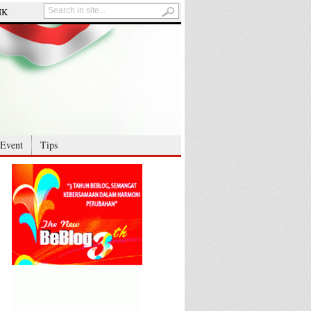
NK
Event
Tips