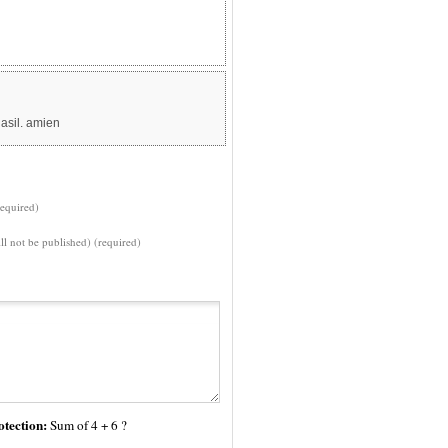
asil. amien
equired)
ll not be published) (required)
tection:
Sum of 4 + 6 ?