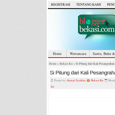
REGISTRASI
TENTANG KAMI
PENG
Home
Wawancara
Sastra, Buku & 
Home
»
Bekasi-Ku
» Si Pitung dari Kali Pesangrahan
Si Pitung dari Kali Pesangrah
Posted by
Ahmad Syaikhu
Bekasi-Ku
Monda
Ini