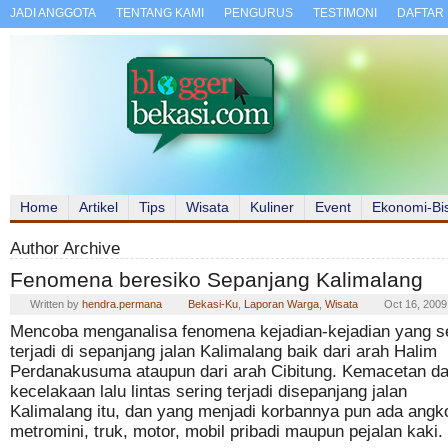
JADI ANGGOTA
TENTANG KAMI
PENGURUS
TESTIMONI
DAFTAR 
Home
Artikel
Tips
Wisata
Kuliner
Event
Ekonomi-Bi
Author Archive
Fenomena beresiko Sepanjang Kalimalang
Written by
hendra.permana
Bekasi-Ku
,
Laporan Warga
,
Wisata
Oct 16, 2009
Mencoba menganalisa fenomena kejadian-kejadian yang s
terjadi di sepanjang jalan Kalimalang baik dari arah Halim
Perdanakusuma ataupun dari arah Cibitung. Kemacetan d
kecelakaan lalu lintas sering terjadi disepanjang jalan
Kalimalang itu, dan yang menjadi korbannya pun ada angko
metromini, truk, motor, mobil pribadi maupun pejalan kaki.