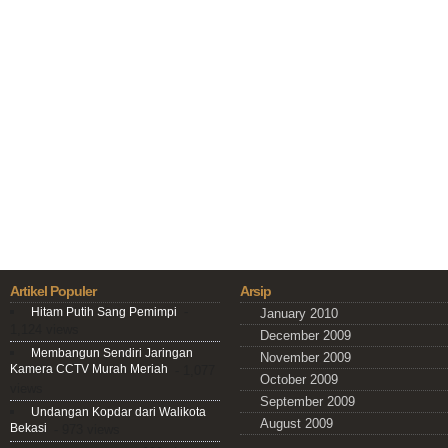
Artikel Populer
Arsip
-
Hitam Putih Sang Pemimpi
January 2010
1,124 views
December 2009
Membangun Sendiri Jaringan
November 2009
Kamera CCTV Murah Meriah
- 1,077
October 2009
views
September 2009
Undangan Kopdar dari Walikota
August 2009
Bekasi
- 973 views