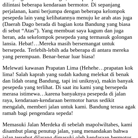
dilintasi beberapa kendaraan bermotor. Di sepanjang
perjalanan, kami berjumpa dengan beberapa kelompok
pesepeda lain yang kelihatannya menuju ke arah atas juga
(Daerah Dago berada di bagian kota Bandung yang biasa
di sebut “Atas”). Yang membuat saya kagum dan juga
heran, ada sekelompok pesepeda yang termasuk golongan
lansia. Hebat!…Mereka masih bersemangat untuk
bersepeda. Terlebih-lebih ada beberapa di antara mereka
yang perempuan. Benar-benar luar biasa!
Melewati kawasan Prapatan Lima (Hehehe…prapatan kok
lima! Salah kaprah yang sudah kadung melekat di benak
dan lidah orang Bandung, tapi ini uniknya), makin banyak
pesepeda yang terlihat. Di saat itu kami yang bersepeda
merasa istimewa…karena banyaknya pesepeda di jalan
raya, kendaraan-kendaraan bermotor harus sedikit
mengalah, memberi jalan untuk kami. Bandung terasa agak
ramah bagi pengendara sepeda!
Memasuki Jalan Merdeka di sebelah mapolwiltabes, kami
disambut plang penutup jalan, yang menandakan bahwa
jalan tersebut dilarang dimasuki oleh kendaraan bermotor.