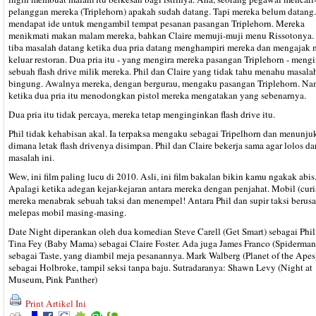
pelanggan mereka (Triplehorn) apakah sudah datang. Tapi mereka belum datang.
mendapat ide untuk mengambil tempat pesanan pasangan Triplehorn. Mereka
menikmati makan malam mereka, bahkan Claire memuji-muji menu Rissotonya. 
tiba masalah datang ketika dua pria datang menghampiri mereka dan mengajak 
keluar restoran. Dua pria itu - yang mengira mereka pasangan Triplehorn - meng
sebuah flash drive milik mereka. Phil dan Claire yang tidak tahu menahu masalah
bingung. Awalnya mereka, dengan bergurau, mengaku pasangan Triplehorn. N
ketika dua pria itu menodongkan pistol mereka mengatakan yang sebenarnya.
Dua pria itu tidak percaya, mereka tetap menginginkan flash drive itu.
Phil tidak kehabisan akal. Ia terpaksa mengaku sebagai Tripelhorn dan menunj
dimana letak flash drivenya disimpan. Phil dan Claire bekerja sama agar lolos da
masalah ini.
Wew, ini film paling lucu di 2010. Asli, ini film bakalan bikin kamu ngakak abis
Apalagi ketika adegan kejar-kejaran antara mereka dengan penjahat. Mobil (curi
mereka menabrak sebuah taksi dan menempel! Antara Phil dan supir taksi berus
melepas mobil masing-masing.
Date Night diperankan oleh dua komedian Steve Carell (Get Smart) sebagai Phil 
Tina Fey (Baby Mama) sebagai Claire Foster. Ada juga James Franco (Spiderman
sebagai Taste, yang diambil meja pesanannya. Mark Walberg (Planet of the Apes
sebagai Holbroke, tampil seksi tanpa baju. Sutradaranya: Shawn Levy (Night at
Museum, Pink Panther)
Print Artikel Ini