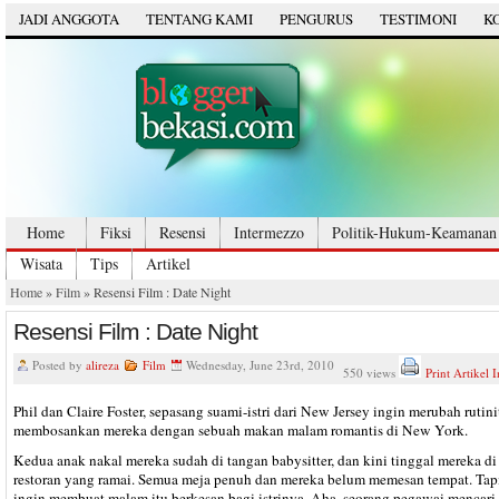
JADI ANGGOTA
TENTANG KAMI
PENGURUS
TESTIMONI
K
Home
Fiksi
Resensi
Intermezzo
Politik-Hukum-Keamanan
Wisata
Tips
Artikel
Home
»
Film
» Resensi Film : Date Night
Resensi Film : Date Night
Posted by
alireza
Film
Wednesday, June 23rd, 2010
550 views
Print Artikel I
Phil dan Claire Foster, sepasang suami-istri dari New Jersey ingin merubah rutini
membosankan mereka dengan sebuah makan malam romantis di New York.
Kedua anak nakal mereka sudah di tangan babysitter, dan kini tinggal mereka di
restoran yang ramai. Semua meja penuh dan mereka belum memesan tempat. Tapi
ingin membuat malam itu berkesan bagi istrinya. Aha, seorang pegawai mencari-