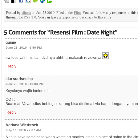
Posted by
alireza
on Jun 23 2010. Filed under
Film
. You can follow any responses to this 
through the
RSS 2.0
. You can leave a response or trackback to this entry
quinie
June 23, 2010 - 6:50 PM
ow lucu ya? hm.. cari dvd nya ahhh… makasih reviewnya
[
Reply
]
eko sutrisno hp
June 23, 2010 - 10:03 PM
Kayaknya wajib tonton nih.
OOT :
Buat mas Vavai, situs beblog sekarang bisa dinikmati via hape dengan nyaman
[
Reply
]
Adriana Wietbrock
July 14, 2010 - 2:07 AM
A tip to save some cash when watching movies it that in place of going to the c