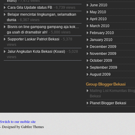
Indro)
- 7,472 views
June 2010
Cara Gila Update status FB
- 6,739 views
May 2010
Belajar mencintai lingkungan, selamatkan
April 2010
dunia
- 6,367 views
March 2010
Bisnis on line gampang gampang aja kok…
ga usah di dramatisir ah!
- 5,886 views
February 2010
Supporter Laskar Patriot Bekasi
- 5,378
January 2010
views
December 2009
Jalur Angkutan Kota Bekasi (Koasi)
- 5,028
November 2009
views
October 2009
September 2009
August 2009
Group Blogger Bekasi
Mailing List Komunitas Blo
Bekasi
Planet Blogger Bekasi
Switch to our mobile site
- Designed by Gabfire Themes