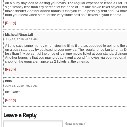
on a busy day look at leasing your dvds. The regular expense to lease a DVD is
significantly less than fifty percent of the price of just one movie ticket at your n
movie theater. Another added bonus is that you could possibly rent about 4 mov
from your local video store for the very same cost as 2 tickets at your cinema.
[
Reply
]
Micheal Ringstaff
July 14, 2010 - 8:37 AM
A tip to save some money when viewing films it that as opposed to going to the
on a busy saturday try out leasing your movies. The regular price tag to rent a 
less than fifty percent of the price of just one movie ticket at your standard cinem
Another bonus is that you may probably rent around 4 movies via your regional
shop for the equivalent price as 2 tickets at the cinema.
[
Reply
]
nida
July 15, 2010 - 9:22 AM
lucu kah?
[
Reply
]
Name (required)