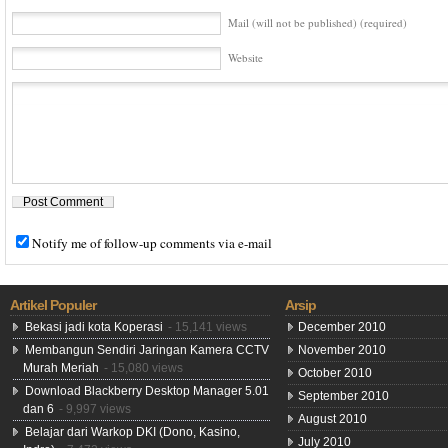
Mail (will not be published) (required)
Website
Notify me of follow-up comments via e-mail
Artikel Populer
Arsip
Bekasi jadi kota Koperasi
- 15,141 views
December 2010
Membangun Sendiri Jaringan Kamera CCTV
November 2010
Murah Meriah
- 15,080 views
October 2010
Download Blackberry Desktop Manager 5.01
September 2010
dan 6
- 9,997 views
August 2010
Belajar dari Warkop DKI (Dono, Kasino,
July 2010