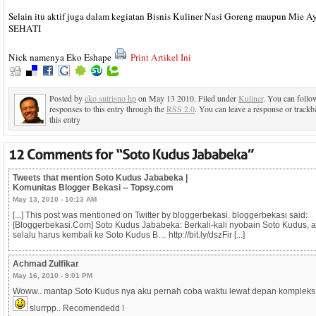
Selain itu aktif juga dalam kegiatan Bisnis Kuliner Nasi Goreng maupun Mie 
SEHATI
Nick namenya Eko Eshape
Print Artikel Ini
Posted by
eko sutrisno hp
on May 13 2010. Filed under
Kuliner
. You can follo
responses to this entry through the
RSS 2.0
. You can leave a response or trackb
this entry
Tweets that mention Soto Kudus Jababeka |
Komunitas Blogger Bekasi -- Topsy.com
May 13, 2010 - 10:13 AM
[...] This post was mentioned on Twitter by bloggerbekasi. bloggerbekasi said:
[Bloggerbekasi.Com] Soto Kudus Jababeka: Berkali-kali nyobain Soto Kudus, 
selalu harus kembali ke Soto Kudus B… http://bit.ly/dszFir [...]
Achmad Zulfikar
May 16, 2010 - 9:01 PM
Woww.. mantap Soto Kudus nya aku pernah coba waktu lewat depan kompleks
slurrpp.. Recomendedd !