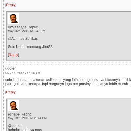
[
Reply
]
eko eshape
Reply:
May 16th, 2010 at 9:47 PM
@Achmad Zulfikar,
Soto Kudus memang JhoSS!
[
Reply
]
uddien
May 19, 2010 - 10:18 PM
soto kudus dan makanan asli kudus yang lain emang porsinya biasanya kecil-k
pak.. gak tahu kenapa, tapi harganya juga per porsinya biasanya lebih murah..
[
Reply
]
eshape
Reply:
May 19th, 2010 at 11:14 PM
@uddien,
hehehe…gitu ya mas