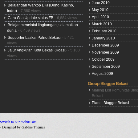
June 2010
Belajar dari Warkop DKI (Dono, Kasino,
May 2010
Indro)
- 7,560 views
April 2010
Cara Gila Update status FB
- 6,884 views
March 2010
Belajar mencintai lingkungan, selamatkan
dunia
- 6,459 views
February 2010
Supporter Laskar Patriot Bekasi
- 5,421
January 2010
views
December 2009
Jalur Angkutan Kota Bekasi (Koasi)
- 5,100
November 2009
views
October 2009
September 2009
August 2009
Group Blogger Bekasi
Mailing List Komunitas Blo
Bekasi
Planet Blogger Bekasi
Switch to our mobile site
- Designed by Gabfire Themes