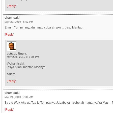
[
Reply
]
chamisaki
May 20, 2010 - 5:52 PM
Ehmm Yummmmy,, duh mau coba ah aku ,,, pasti Mantap…
[
Reply
]
eshape
Reply:
May 20th, 2010 at 9:34 PM
@chamisaki,
insya Allah, mantap rasanya
salam
[
Reply
]
chamisaki
May 21, 2010 - 7:39 AM
By the Way, Aku ga Tau lg Tempatnya Jababeka II sebelah mananya Ya Mas…
[
Reply
]