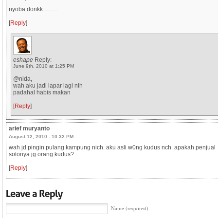
nyoba donkk……..
[
Reply
]
eshape
Reply:
June 9th, 2010 at 1:25 PM
@nida,
wah aku jadi lapar lagi nih
padahal habis makan
[
Reply
]
arief muryanto
August 12, 2010 - 10:32 PM
wah jd pingin pulang kampung nich. aku asli w0ng kudus nch. apakah penjual
sotonya jg orang kudus?
[
Reply
]
Name (required)