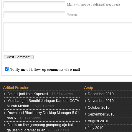
Mail (will not be published) (required)
Website
Notify me of follow-up comments via e-mail
Artikel Populer
Arsip
Bekasi jadi kota Koperasi
- 15,514 views
December 2010
Membangun Sendiri Jaringan Kamera CCTV
November 2010
Murah Meriah
- 15,279 views
October 2010
Download Blackberry Desktop Manager 5.01
September 2010
dan 6
- 10,171 views
August 2010
Bisnis on line gampang gampang aja kok…
July 2010
ga usah di dramatisir ah!
- 7,650 views