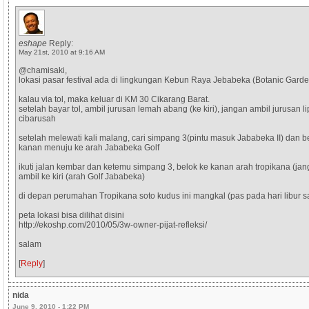
eshape
Reply:
May 21st, 2010 at 9:16 AM
@chamisaki,
lokasi pasar festival ada di lingkungan Kebun Raya Jebabeka (Botanic Garde
kalau via tol, maka keluar di KM 30 Cikarang Barat.
setelah bayar tol, ambil jurusan lemah abang (ke kiri), jangan ambil jurusan li
cibarusah
setelah melewati kali malang, cari simpang 3(pintu masuk Jababeka II) dan b
kanan menuju ke arah Jababeka Golf
ikuti jalan kembar dan ketemu simpang 3, belok ke kanan arah tropikana (ja
ambil ke kiri (arah Golf Jababeka)
di depan perumahan Tropikana soto kudus ini mangkal (pas pada hari libur s
peta lokasi bisa dilihat disini
http://ekoshp.com/2010/05/3w-owner-pijat-refleksi/
salam
[
Reply
]
nida
June 9, 2010 - 1:22 PM