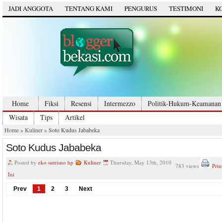
JADI ANGGOTA
TENTANG KAMI
PENGURUS
TESTIMONI
K
Home
Fiksi
Resensi
Intermezzo
Politik-Hukum-Keamanan
Wisata
Tips
Artikel
Home
»
Kuliner
» Soto Kudus Jababeka
Soto Kudus Jababeka
Posted by
eko sutrisno hp
Kuliner
Thursday, May 13th, 2010
783 views
Prin
Ini
Prev
1
2
3
Next