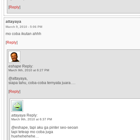
[
Reply
]
attayaya
March 9, 2010 - 5:06 PM
mo coba ikutan ahhh
[
Reply
]
eshape
Reply:
March 9th, 2010 at 6:27 PM
@attayaya,
siapa tahu, coba-coba ternyata juara….
[
Reply
]
attayaya
Reply:
March 9th, 2010 at 6:37 PM
@eshape, tapi aku ga pinter seo-seoan
tapi teteap mo coba juga
huehehehehe…