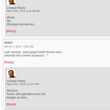
eshape
Reply:
March 8th, 2010 at 11:49 AM
@saif,
sip…
ditunggu kirimannya…
[
Reply
]
azaxs
March 7, 2010 - 6:42 AM
wah sayang.. saya gagal hadir disana mas..
selamat dan sukses acaranya. ^^
[
Reply
]
eshape
Reply:
March 8th, 2010 at 1:07 PM
@azaxs,
masih ada agenda acara lain
tunggu ya mas…
[
Reply
]