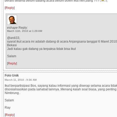
berarti selama belum datang acara belum boleh ikut neh,bang ???
(
[
Reply
]
eshape
Reply:
March 11th, 2010 at 1:29 AM
@ardi33,
syarat ikut acara ini adalah datang di acara Anjangsana tanggal 6 Maret 2010
Bekasi
Jadi kalau gak datang ya terpaksa tidak bisa ikut
Salam
[
Reply
]
Foto Unik
March 11, 2010 - 9:36 AM
Ikut berpartisipasi Bos, sayang kalau informasi yang diserap selama acara tida
disosialisasikan pada sahabat lainnya..Menang kalah soal biasa, yang pentin
Nimbrung..
Salam
Ray
[
Reply
]