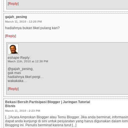
[
Reply
]
gajah_pesing
March 11, 2010 - 12:20 PM
hadiahnya bukan tiket pulang kan?
[
Reply
]
eshape
Reply:
March 11th, 2010 at 12:38 PM
@gajah_pesing,
gak mas
hadiahnya tiket pergi…
wakakaka…
[
Reply
]
Bekasi Bersih Partisipasi Blogger | Jaringan Tutorial
Bisnis
March 11, 2010 - 2:23 PM
[...] Acara Amprokan Blogger atau Temu Blogger. Jika anda berminat, informasi
dapat anda kunjungi di sini untuk pesyaratan yang harus digunakan dalam lom
Blogging ini. Penulis berminat karena turut [...]