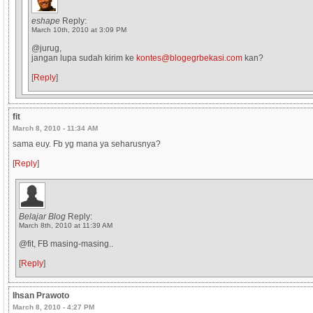
eshape
Reply:
March 10th, 2010 at 3:09 PM
@jurug,
jangan lupa sudah kirim ke
kontes@blogegrbekasi.com
kan?
[
Reply
]
fit
March 8, 2010 - 11:34 AM
sama euy. Fb yg mana ya seharusnya?
[
Reply
]
Belajar Blog
Reply:
March 8th, 2010 at 11:39 AM
@fit, FB masing-masing..
[
Reply
]
Ihsan Prawoto
March 8, 2010 - 4:27 PM