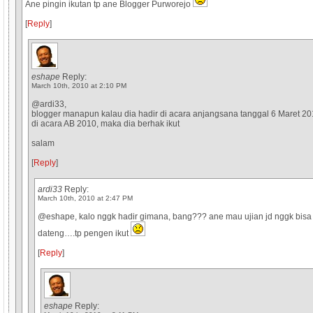
Ane pingin ikutan tp ane Blogger Purworejo
[
Reply
]
eshape
Reply:
March 10th, 2010 at 2:10 PM
@ardi33,
blogger manapun kalau dia hadir di acara anjangsana tanggal 6 Maret 2
di acara AB 2010, maka dia berhak ikut
salam
[
Reply
]
ardi33
Reply:
March 10th, 2010 at 2:47 PM
@eshape, kalo nggk hadir gimana, bang??? ane mau ujian jd nggk bisa
dateng….tp pengen ikut
[
Reply
]
eshape
Reply: