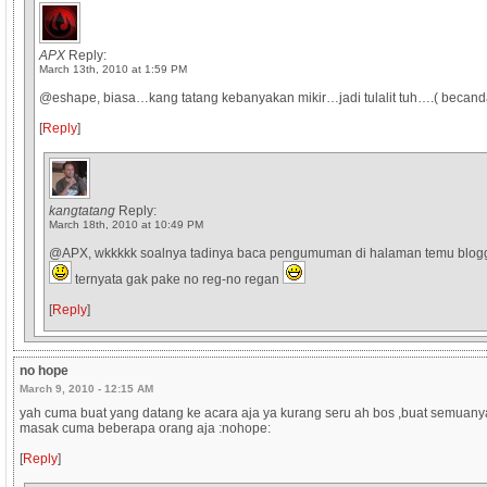
APX
Reply:
March 13th, 2010 at 1:59 PM
@eshape, biasa…kang tatang kebanyakan mikir…jadi tulalit tuh….( becand
[
Reply
]
kangtatang
Reply:
March 18th, 2010 at 10:49 PM
@APX, wkkkkk soalnya tadinya baca pengumuman di halaman temu blog
ternyata gak pake no reg-no regan
[
Reply
]
no hope
March 9, 2010 - 12:15 AM
yah cuma buat yang datang ke acara aja ya kurang seru ah bos ,buat semuan
masak cuma beberapa orang aja :nohope:
[
Reply
]