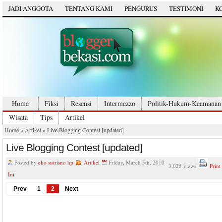
JADI ANGGOTA
TENTANG KAMI
PENGURUS
TESTIMONI
K
Home
Fiksi
Resensi
Intermezzo
Politik-Hukum-Keamanan
Wisata
Tips
Artikel
Home
»
Artikel
» Live Blogging Contest [updated]
Live Blogging Contest [updated]
Posted by
eko sutrisno hp
Artikel
Friday, March 5th, 2010
3,025 views
Print
Ini
Prev
1
2
Next