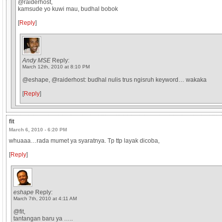
@raiderhost,
kamsude yo kuwi mau, budhal bobok
[
Reply
]
Andy MSE
Reply:
March 12th, 2010 at 8:10 PM
@eshape, @raiderhost: budhal nulis trus ngisruh keyword… wakaka
[
Reply
]
fit
March 6, 2010 - 6:20 PM
whuaaa…rada mumet ya syaratnya. Tp ttp layak dicoba,
[
Reply
]
eshape
Reply:
March 7th, 2010 at 4:11 AM
@fit,
tantangan baru ya …..