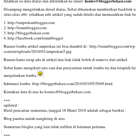
kontes@bloggerbekasi.com
Silahkan isi data diatas dan dikirimkan ke email:
Disamping mengirimkan detail diatas, Sobat diharuskan memberikan backlink 
situs-situs sbb: (silahkan edit artikel yang sudah ditulis dan memasukkan link be
1. http://amprokanblogger.com
2. http://temublogger.com
3. http://bloggerbekasi.com
4. http://facebook.com/temublogger
Banner lomba artikel amprokan ini bisa diambil di : http://temublogger.com/wp-
content/uploads/2010/01/amprokan5.jpg
Banner harus tetap ada di artikel dan link tidak boleh di remove dari artikel.
Sobat harus mengikuti tata cara dan persyaratan untuk lomba ini dan tetaplah fa
menjalankan lomba
Informasi lomba: http://bloggerbekasi.com/2010/03/05/5049.html
Kirimkan data di atas ke
kontes@bloggerbekasi.com
+++
updated :
Hasil pencarian sementara, tanggal 18 Maret 2010 adalah sebagai berikut :
Blog panitia malah nangkring di atas.
Sementara blogku yang lain tidak terlihat di halaman pertama.
+++