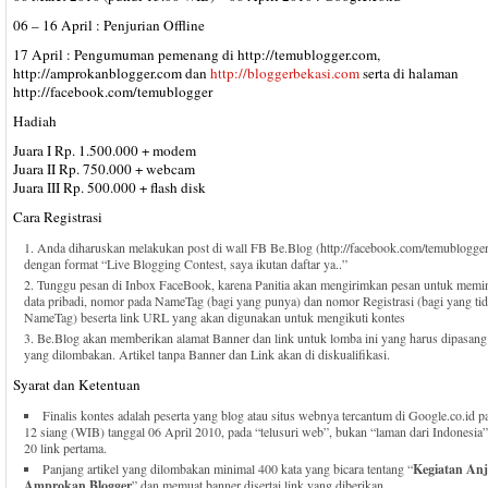
06 – 16 April : Penjurian Offline
17 April : Pengumuman pemenang di http://temublogger.com,
http://amprokanblogger.com dan
http://bloggerbekasi.com
serta di halaman
http://facebook.com/temublogger
Hadiah
Juara I Rp. 1.500.000 + modem
Juara II Rp. 750.000 + webcam
Juara III Rp. 500.000 + flash disk
Cara Registrasi
Anda diharuskan melakukan post di wall FB Be.Blog (http://facebook.com/temublogger
dengan format “Live Blogging Contest, saya ikutan daftar ya..”
Tunggu pesan di Inbox FaceBook, karena Panitia akan mengirimkan pesan untuk memin
data pribadi, nomor pada NameTag (bagi yang punya) dan nomor Registrasi (bagi yang ti
NameTag) beserta link URL yang akan digunakan untuk mengikuti kontes
Be.Blog akan memberikan alamat Banner dan link untuk lomba ini yang harus dipasang d
yang dilombakan. Artikel tanpa Banner dan Link akan di diskualifikasi.
Syarat dan Ketentuan
Finalis kontes adalah peserta yang blog atau situs webnya tercantum di Google.co.id p
12 siang (WIB) tanggal 06 April 2010, pada “telusuri web”, bukan “laman dari Indonesia
20 link pertama.
Panjang artikel yang dilombakan minimal 400 kata yang bicara tentang “
Kegiatan An
Amprokan Blogger
” dan memuat banner disertai link yang diberikan.