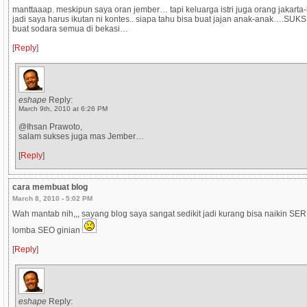
manttaaap. meskipun saya oran jember… tapi keluarga istri juga orang jakarta
jadi saya harus ikutan ni kontes.. siapa tahu bisa buat jajan anak-anak….SUK
buat sodara semua di bekasi…
[
Reply
]
eshape
Reply:
March 9th, 2010 at 6:26 PM
@Ihsan Prawoto,
salam sukses juga mas Jember…
[
Reply
]
cara membuat blog
March 8, 2010 - 5:02 PM
Wah mantab nih,,, sayang blog saya sangat sedikit jadi kurang bisa naikin SE
lomba SEO ginian
[
Reply
]
eshape
Reply: