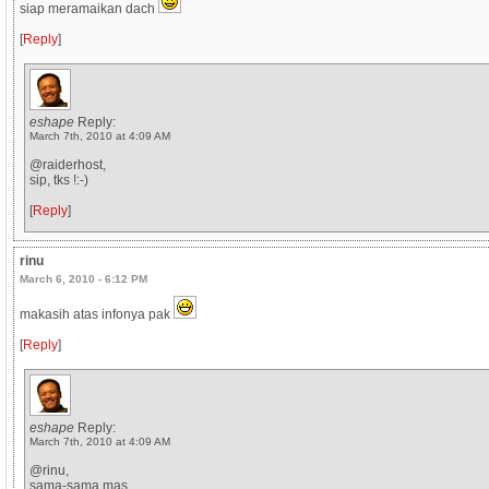
siap meramaikan dach
[
Reply
]
eshape
Reply:
March 7th, 2010 at 4:09 AM
@raiderhost,
sip, tks !:-)
[
Reply
]
rinu
March 6, 2010 - 6:12 PM
makasih atas infonya pak
[
Reply
]
eshape
Reply:
March 7th, 2010 at 4:09 AM
@rinu,
sama-sama mas