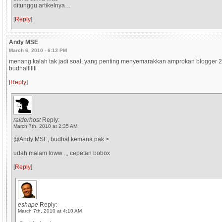
ditunggu artikelnya…
[
Reply
]
Andy MSE
March 6, 2010 - 6:13 PM
menang kalah tak jadi soal, yang penting menyemarakkan amprokan blogger
budhalllllll
[
Reply
]
raiderhost
Reply:
March 7th, 2010 at 2:35 AM
@Andy MSE, budhal kemana pak >
udah malam loww .,, cepetan bobox
[
Reply
]
eshape
Reply:
March 7th, 2010 at 4:10 AM