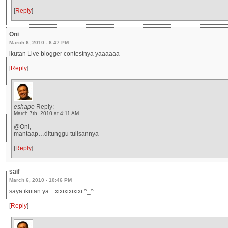
[
Reply
]
Oni
March 6, 2010 - 6:47 PM
ikutan Live blogger contestnya yaaaaaa
[
Reply
]
eshape
Reply:
March 7th, 2010 at 4:11 AM
@Oni,
mantaap…ditunggu tulisannya
[
Reply
]
saif
March 6, 2010 - 10:46 PM
saya ikutan ya…xixixixixixi ^_^
[
Reply
]