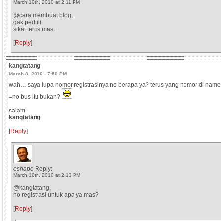
March 10th, 2010 at 2:11 PM
@cara membuat blog,
gak peduli
sikat terus mas…
[
Reply
]
kangtatang
March 8, 2010 - 7:50 PM
wah… saya lupa nomor registrasinya no berapa ya? terus yang nomor di namet
=no bus itu bukan?
salam
kangtatang
[
Reply
]
eshape
Reply:
March 10th, 2010 at 2:13 PM
@kangtatang,
no registrasi untuk apa ya mas?
[
Reply
]