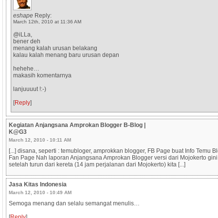
eshape
Reply:
March 12th, 2010 at 11:36 AM
@iLLa,
bener deh
menang kalah urusan belakang
kalau kalah menang baru urusan depan
hehehe…
makasih komentarnya
lanjuuuut !:-)
[
Reply
]
Kegiatan Anjangsana Amprokan Blogger B-Blog |
K@G3
March 12, 2010 - 10:11 AM
[...] disana, seperti : temubloger, amprokkan blogger, FB Page buat Info Temu B
Fan Page Nah laporan Anjangsana Amprokan Blogger versi dari Mojokerto gini
setelah turun dari kereta (14 jam perjalanan dari Mojokerto) kita [...]
Jasa Kitas Indonesia
March 12, 2010 - 10:49 AM
Semoga menang dan selalu semangat menulis…
[
Reply
]