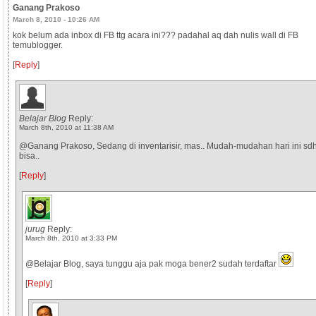
Ganang Prakoso
March 8, 2010 - 10:26 AM
kok belum ada inbox di FB ttg acara ini??? padahal aq dah nulis wall di FB
temublogger.
[
Reply
]
Belajar Blog
Reply:
March 8th, 2010 at 11:38 AM
@Ganang Prakoso, Sedang di inventarisir, mas.. Mudah-mudahan hari ini sd
bisa..
[
Reply
]
jurug
Reply:
March 8th, 2010 at 3:33 PM
@Belajar Blog, saya tunggu aja pak moga bener2 sudah terdaftar
[
Reply
]