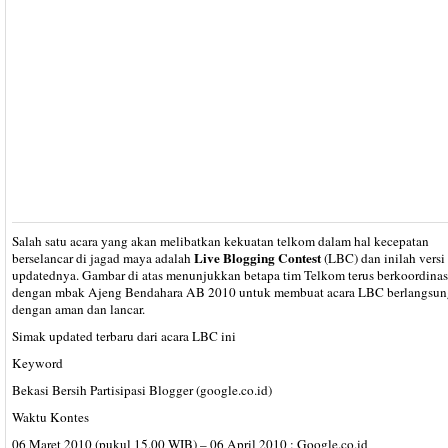
Salah satu acara yang akan melibatkan kekuatan telkom dalam hal kecepatan
Live Blogging Contest
berselancar di jagad maya adalah
(LBC) dan inilah versi
updatednya. Gambar di atas menunjukkan betapa tim Telkom terus berkoordinas
dengan mbak Ajeng Bendahara AB 2010 untuk membuat acara LBC berlangsun
dengan aman dan lancar.
Simak updated terbaru dari acara LBC ini
Keyword
Bekasi Bersih Partisipasi Blogger (google.co.id)
Waktu Kontes
06 Maret 2010 (pukul 15.00 WIB) – 06 April 2010 : Google.co.id