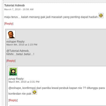
Tutorial Admob
March 7, 2010 - 10:50 AM
maju terus… kalah menang gak jadi masalah yang penting dapat hadiah
[
Reply
]
eshape
Reply:
March 8th, 2010 at 1:15 PM
@Tutorial Admob,
hihihi…betul..betul…!
[
Reply
]
jurug
Reply:
March 8th, 2010 at 3:31 PM
@eshape, konfirmasi dari panitia lewat pesbuk kapan nie ?? ditunggu para
kontestan nie pak
[
Reply
]