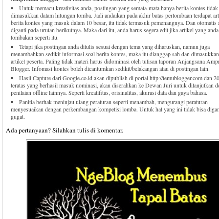
Untuk memacu kreativitas anda, postingan yang semata-mata hanya berita kontes tidak
dimasukkan dalam hitungan lomba. Jadi andaikan pada akhir batas perlombaan terdapat art
berita kontes yang masuk dalam 10 besar, itu tidak termasuk pemenangnya. Dan otomatis
diganti pada urutan berikutnya. Maka dari itu, anda harus segera edit jika artikel yang anda
lombakan seperti itu.
Tetapi jika postingan anda ditulis sesuai dengan tema yang diharuskan, namun juga
menambahkan sedikit informasi soal berita kontes, maka itu dianggap sah dan dimasukkan
artikel peserta. Paling tidak materi harus didominasi oleh tulisan laporan Anjangsana Am
Blogger. Infomasi kontes boleh dicantumkan sedikit/belakangan atau di postingan lain.
Hasil Capture dari Google.co.id akan dipublish di portal http://temublogger.com dan 20
teratas yang berhasil masuk nominasi, akan diserahkan ke Dewan Juri untuk dilanjutkan 
penilaian offline lainnya. Seperti kreatifitas, orisinalitas, akurasi data dan gaya bahasa.
Panitia berhak meninjau ulang peraturan seperti menambah, mengurangi peraturan
menyesuaikan dengan perkembangan kompetisi lomba. Untuk hal yang ini tidak bisa diga
gugat.
Ada pertanyaan? Silahkan tulis di komentar.