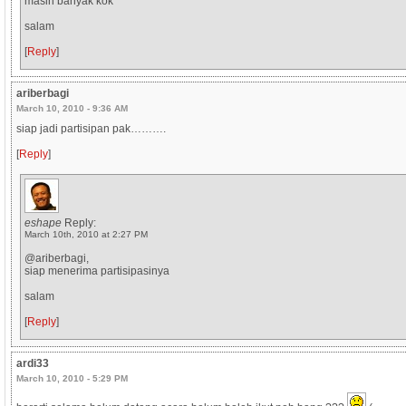
masih banyak kok
salam
[
Reply
]
ariberbagi
March 10, 2010 - 9:36 AM
siap jadi partisipan pak……….
[
Reply
]
eshape
Reply:
March 10th, 2010 at 2:27 PM
@ariberbagi,
siap menerima partisipasinya
salam
[
Reply
]
ardi33
March 10, 2010 - 5:29 PM