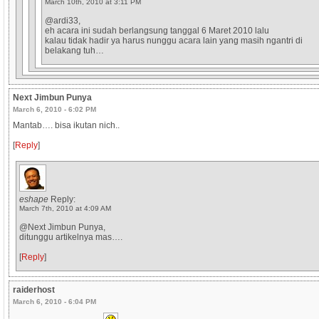
March 10th, 2010 at 3:11 PM
@ardi33,
eh acara ini sudah berlangsung tanggal 6 Maret 2010 lalu
kalau tidak hadir ya harus nunggu acara lain yang masih ngantri di
belakang tuh…
Next Jimbun Punya
March 6, 2010 - 6:02 PM
Mantab…. bisa ikutan nich..
[
Reply
]
eshape
Reply:
March 7th, 2010 at 4:09 AM
@Next Jimbun Punya,
ditunggu artikelnya mas….
[
Reply
]
raiderhost
March 6, 2010 - 6:04 PM