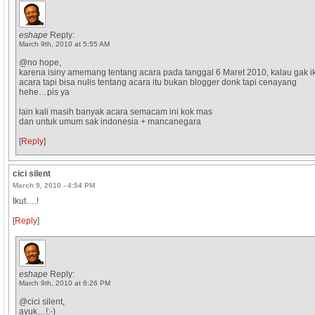
eshape
Reply:
March 9th, 2010 at 5:55 AM
@no hope,
karena isiny amemang tentang acara pada tanggal 6 Maret 2010, kalau gak i
acara tapi bisa nulis tentang acara itu bukan blogger donk tapi cenayang
hehe…pis ya
lain kali masih banyak acara semacam ini kok mas
dan untuk umum sak indonesia + mancanegara
[
Reply
]
cici silent
March 9, 2010 - 4:54 PM
Ikut….!
[
Reply
]
eshape
Reply:
March 9th, 2010 at 6:26 PM
@cici silent,
ayuk…!:-)