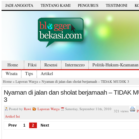
JADI ANGGOTA
TENTANG KAMI
PENGURUS
TESTIMONI
K
Home
Fiksi
Resensi
Intermezzo
Politik-Hukum-Keamanan
Wisata
Tips
Artikel
Home
»
Laporan Warga
» Nyaman di jalan dan sholat berjamaah – TIDAK MUDIK 3
Nyaman di jalan dan sholat berjamaah – TIDAK 
3
Posted by
Rawi
Laporan Warga
Saturday, September 11th, 2010
321 views
P
Artikel Ini
Prev
1
2
Next