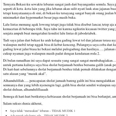
Ternyata Bekasi-ku sewaktu lebaran sangat jauh dari bayanganku semula. Saya p
seperti di kota -kota lain yang jika lebaran akan sulit nyari lauk atau jajanan bu
tetapi kenyataannya di sini, di bekasi-ku tersayang sangat banyak orang jualan
minimarket dan hypermarket besar juga masih buka.
Lalu lintas memang agak lowong tetapi juga tidak bisa disebut lancar, tetep aja 
kemacetan di beberapa titik. Saya tahu ini karena ngikutin kicauan twitter yang 
senjata ampuh buat mengetahui kondisi lalu lintas di jabodetabek.
Tadi saya jalan dari bekasi ke arah kelapa gading lewat tol dan jalanan terasa n
walaupun mobil tetap nggak bisa di kebut kenceng. Pulangnya saya coba dari k
gading lewat jalur biasa ke bekasi melalui pulogadung dan hasilnya….. jalanan
cukup nyaman juga walaupun masih padat dengan kendaraan roda 2.
Di bulan ramadhan ini saya dapat sesuatu yang sangat sangat membahagiakan….
untuk pertama kalinya saya bisa sholat berjamaah berdua bersama galih (anak pe
Di hari-hari sebelumnya sholat berjamaah berdua tidak pernah dilakukan dengan
satu alasan yang “masuk akal”.
Alhamdulillah….. pencapaian sholat jamaah bareng galih ini bisa mengalahkan
semuanya dan yang lebih nyenengin lagi, galih bisa sholat sendiri walaupun sa
sholat duluan, alhamdulillaaaah
Semoga di hari-hari berikutnya kebiasaan sholat berjamaah ini bisa berlanjut, a
Salam sukses dunia akherat,
Saya tidak “merasakan” lebaran – TIDAK MUDIK 1
Ada nggak ada harus ada – TIDAK MUDIK 2