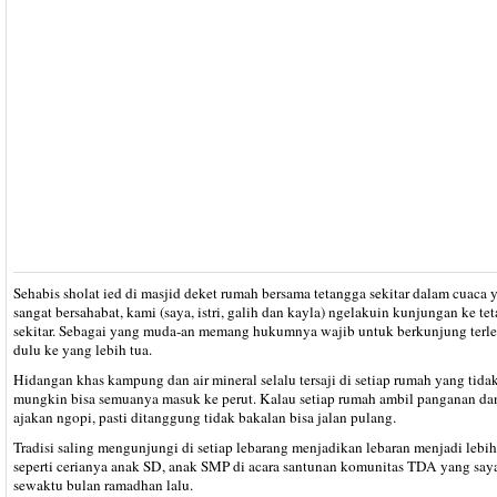
mall dan
pusat
perbelanjaan
masih ramai
walaupun di
hari pertama
lebaran
Sehabis sholat ied di masjid deket rumah bersama tetangga sekitar dalam cuaca 
sangat bersahabat, kami (saya, istri, galih dan kayla) ngelakuin kunjungan ke te
sekitar. Sebagai yang muda-an memang hukumnya wajib untuk berkunjung terl
dulu ke yang lebih tua.
Hidangan khas kampung dan air mineral selalu tersaji di setiap rumah yang tida
mungkin bisa semuanya masuk ke perut. Kalau setiap rumah ambil panganan da
ajakan ngopi, pasti ditanggung tidak bakalan bisa jalan pulang.
Tradisi saling mengunjungi di setiap lebarang menjadikan lebaran menjadi lebih
seperti cerianya anak SD, anak SMP di acara santunan komunitas TDA yang saya
sewaktu bulan ramadhan lalu.