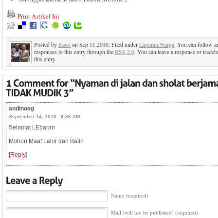
Print Artikel Ini
Posted by
Rawi
on Sep 11 2010. Filed under
Laporan Warga
. You can follow a
responses to this entry through the
RSS 2.0
. You can leave a response or trackb
this entry
andinoeg
September 14, 2010 - 8:38 AM
Selamat LEbaran
Mohon Maaf Lahir dan Batin
[
Reply
]
Name (required)
Mail (will not be published) (required)