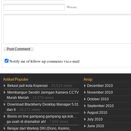
Website
Notify me of follow-up comments via e-mail
Artikel Populer
Arsip
Bekasi jadi kota Koperasi
- 15,514 views
December 2010
Membangun Sendiri Jaringan Kamera CCTV
November 2010
Murah Meriah
- 15,279 views
October 2010
Download Blackberry Desktop Manager 5.01
September 2010
dan 6
- 10,171 views
August 2010
Bisnis on line gampang gampang aja kok…
July 2010
ga usah di dramatisir ah!
- 7,650 views
June 2010
Belajar dari Warkop DKI (Dono, Kasino,