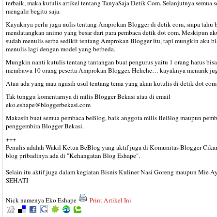
terbaik, maka kutulis artikel tentang TanyaSaja Detik Com. Selanjutnya semua s
mengalir begitu saja.
Kayaknya perlu juga nulis tentang Amprokan Blogger di detik com, siapa tahu 
mendatangkan animo yang besar dari para pembaca detik dot com. Meskipun ak
sudah menulis serba sedikit tentang Amprokan Blogger itu, tapi mungkin aku bi
menulis lagi dengan model yang berbeda.
Mungkin nanti kutulis tentang tantangan buat pengurus yaitu 1 orang harus bisa
membawa 10 orang peserta Amprokan Blogger. Hehehe… kayaknya menarik ju
Atau ada yang mau ngasih usul tentang tema yang akan kutulis di detik dot com
Tak tunggu komentarnya di milis Blogger Bekasi atau di email
eko.eshape@bloggerbekasi.com
Makasih buat semua pembaca beBlog, baik anggota milis BeBlog maupun pem
penggembira Blogger Bekasi.
+++
Penulis adalah Wakil Ketua BeBlog yang aktif juga di Komunitas Blogger Cika
blog pribadinya ada di "Kehangatan Blog Eshape".
Selain itu aktif juga dalam kegiatan Bisnis Kuliner Nasi Goreng maupun Mie 
SEHATI
Nick namenya Eko Eshape
Print Artikel Ini