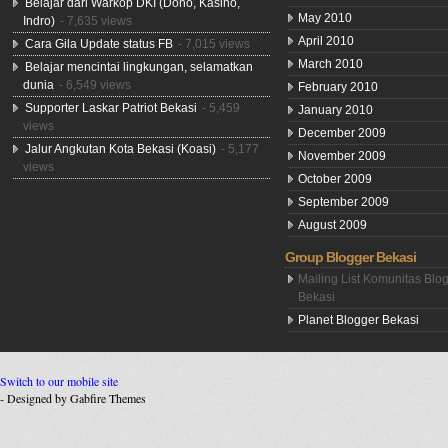
Belajar dari Warkop DKI (Dono, Kasino,
May 2010
Indro)
- 7,635 views
April 2010
Cara Gila Update status FB
- 7,015 views
March 2010
Belajar mencintai lingkungan, selamatkan
dunia
- 6,549 views
February 2010
Supporter Laskar Patriot Bekasi
- 5,459
January 2010
views
December 2009
Jalur Angkutan Kota Bekasi (Koasi)
- 5,177
November 2009
views
October 2009
September 2009
August 2009
Group Blogger Bekasi
Mailing List Komunitas Blo
Bekasi
Planet Blogger Bekasi
Switch to our mobile site
- Designed by Gabfire Themes