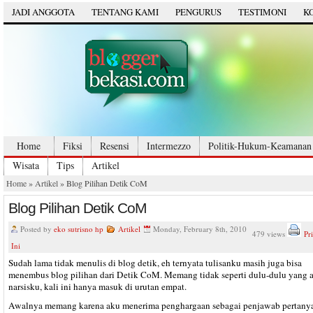
JADI ANGGOTA
TENTANG KAMI
PENGURUS
TESTIMONI
K
Home
Fiksi
Resensi
Intermezzo
Politik-Hukum-Keamanan
Wisata
Tips
Artikel
Home
»
Artikel
» Blog Pilihan Detik CoM
Blog Pilihan Detik CoM
Posted by
eko sutrisno hp
Artikel
Monday, February 8th, 2010
479 views
Pr
Ini
Sudah lama tidak menulis di blog detik, eh ternyata tulisanku masih juga bisa
menembus blog pilihan dari Detik CoM. Memang tidak seperti dulu-dulu yang a
narsisku, kali ini hanya masuk di urutan empat.
Awalnya memang karena aku menerima penghargaan sebagai penjawab pertany