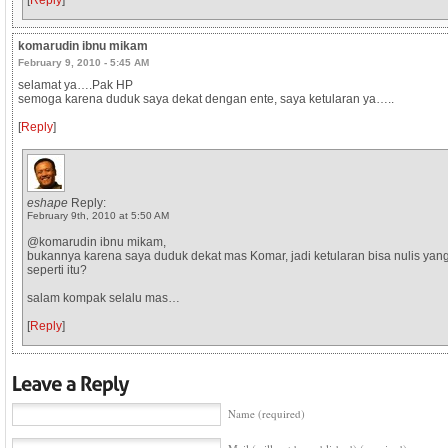
komarudin ibnu mikam
February 9, 2010 - 5:45 AM
selamat ya….Pak HP
semoga karena duduk saya dekat dengan ente, saya ketularan ya…..
[
Reply
]
eshape
Reply:
February 9th, 2010 at 5:50 AM
@komarudin ibnu mikam,
bukannya karena saya duduk dekat mas Komar, jadi ketularan bisa nulis yan
seperti itu?
salam kompak selalu mas…
[
Reply
]
Name (required)