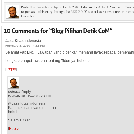
Posted by
eko sutrisno hp
on Feb 8 2010. Filed under
Artikel
. You can follow 
responses to this entry through the
RSS 2.0
. You can leave a response or trackb
this entry
Jasa Kitas Indonesia
February 8, 2010 - 4:32 PM
Selamat Pak Eko… Jawaban yang diberikan memang layak sebagai pemenang
Lengkap banget jawaban tentang Tidurnya, hehehe..
[
Reply
]
eshape
Reply:
February 8th, 2010 at 7:41 PM
@Jasa Kitas Indonesia,
Kan mas Irfan nyang ngajarin
hehehe…
Salam TDAer
[
Reply
]