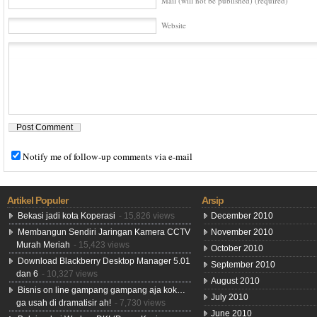
Mail (will not be published) (required)
Website
Notify me of follow-up comments via e-mail
Artikel Populer
Arsip
Bekasi jadi kota Koperasi
- 15,826 views
December 2010
Membangun Sendiri Jaringan Kamera CCTV
November 2010
Murah Meriah
- 15,423 views
October 2010
Download Blackberry Desktop Manager 5.01
September 2010
dan 6
- 10,327 views
August 2010
Bisnis on line gampang gampang aja kok…
July 2010
ga usah di dramatisir ah!
- 7,730 views
June 2010