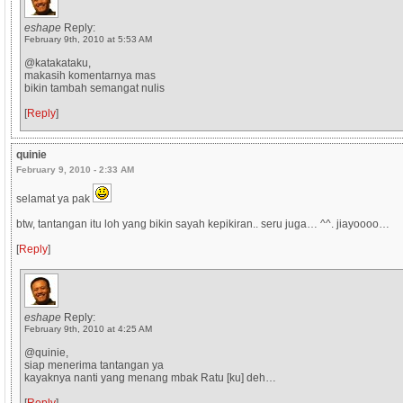
eshape
Reply:
February 9th, 2010 at 5:53 AM
@katakataku,
makasih komentarnya mas
bikin tambah semangat nulis
[
Reply
]
quinie
February 9, 2010 - 2:33 AM
selamat ya pak
btw, tantangan itu loh yang bikin sayah kepikiran.. seru juga… ^^. jiayoooo…
[
Reply
]
eshape
Reply:
February 9th, 2010 at 4:25 AM
@quinie,
siap menerima tantangan ya
kayaknya nanti yang menang mbak Ratu [ku] deh…
[
Reply
]