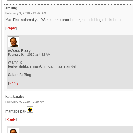
amriltg
February 9, 2010 - 12:42 AM
Mas Eko, selamat ya ! Wah..udah bener-bener jadi seleblog nih..hehehe
[
Reply
]
eshape
Reply:
February 9th, 2010 at 4:22 AM
@amriltg,
berkat didikan mas Amril dan mas Irfan deh
Salam BeBlog
[
Reply
]
katakataku
February 9, 2010 - 2:19 AM
mantabs pak
[
Reply
]