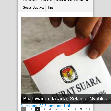
Sosial-Budaya
Tips
s Blogger
Buat Warga Jakarta, Selamat Nyoblos
Memandang CJ Secara Lebih Kritis
Buat Warga Jakarta, Selamat NYOBLOS!
<
1
2
3
4
5
6
7
8
9
10