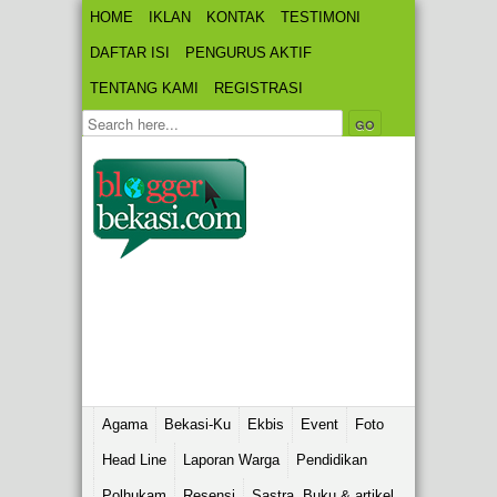
HOME
IKLAN
KONTAK
TESTIMONI
DAFTAR ISI
PENGURUS AKTIF
TENTANG KAMI
REGISTRASI
Agama
Bekasi-Ku
Ekbis
Event
Foto
Head Line
Laporan Warga
Pendidikan
Polhukam
Resensi
Sastra, Buku & artikel